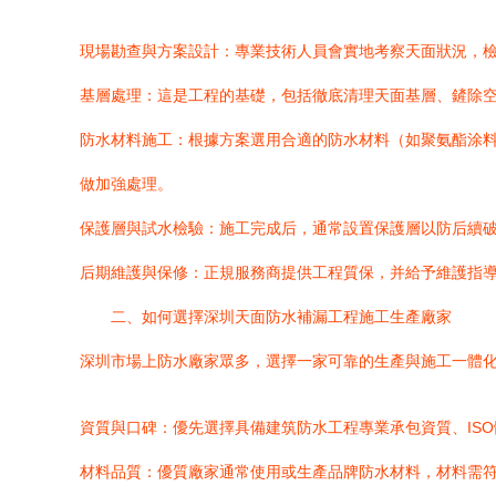
現場勘查與方案設計：專業技術人員會實地考察天面狀況，
基層處理：這是工程的基礎，包括徹底清理天面基層、鏟除
防水材料施工：根據方案選用合適的防水材料（如聚氨酯涂料
做加強處理。
保護層與試水檢驗：施工完成后，通常設置保護層以防后續破壞
后期維護與保修：正規服務商提供工程質保，并給予維護指
二、如何選擇深圳天面防水補漏工程施工生產廠家
深圳市場上防水廠家眾多，選擇一家可靠的生產與施工一體
資質與口碑：優先選擇具備建筑防水工程專業承包資質、IS
材料品質：優質廠家通常使用或生產品牌防水材料，材料需