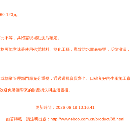
0-120元。
。
萬元不等，具體需現場勘測后確定。
價格可能意味著使用劣質材料、簡化工藝，導致防水壽命短暫，反復滲漏
主或物業管理部門應充分重視，通過選擇資質齊全、口碑良好的生產施工
有效避免滲漏帶來的財產損失與生活困擾。
更新時間：2026-06-19 13:16:41
如若轉載，請注明出處：http://www.eboo.com.cn/product/88.html