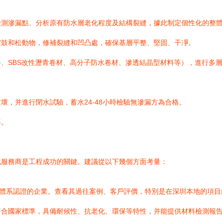
檢測滲漏點、分析原有防水層老化程度及結構裂縫，據此制定個性化的整
空鼓和松動物，修補裂縫和凹凸處，確保基層平整、堅固、干凈。
、SBS改性瀝青卷材、高分子防水卷材、滲透結晶型材料等），進行多
，并進行閉水試驗，蓄水24-48小時檢驗無滲漏方為合格。
導。
化服務商是工程成功的關鍵。建議從以下幾個方面考量：
O體系認證的企業。查看其過往案例、客戶評價，特別是在深圳本地的項目
符合國家標準，具備耐候性、抗老化、環保等特性，并能提供材料檢測報