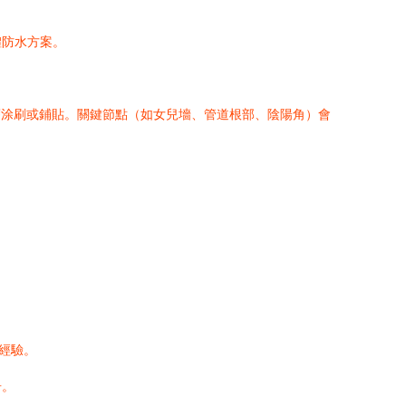
體防水方案。
層涂刷或鋪貼。關鍵節點（如女兒墻、管道根部、陰陽角）會
經驗。
告。