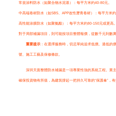
常規涂料防水（如聚合物水泥基）：每平方米約40-80元。
中高端卷材防水（如SBS、APP改性瀝青卷材）：每平方米約6
高性能涂膜防水（如聚氨酯）：每平方米約80-150元或更高
對于局部補漏項目，則可能按項目整體報價，從數千元到數
重要提示
：在選擇服務時，切忌單純追求低價。過低的
號、施工工藝及保修條款。
深圳天面整體防水補漏是一項專業性強的系統工程。業
確保投資物有所值，為建筑撐起一把持久可靠的“保護傘”，