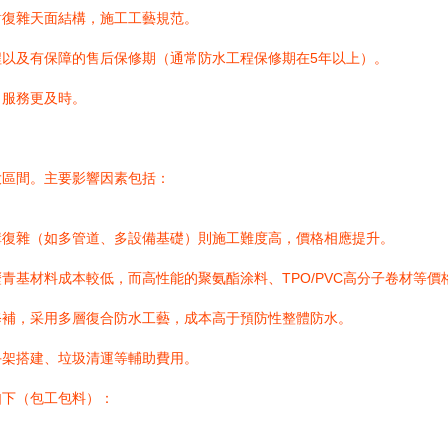
對復雜天面結構，施工工藝規范。
以及有保障的售后保修期（通常防水工程保修期在5年以上）。
，服務更及時。
大區間。主要影響因素包括：
構復雜（如多管道、多設備基礎）則施工難度高，價格相應提升。
青基材料成本較低，而高性能的聚氨酯涂料、TPO/PVC高分子卷材等
修補，采用多層復合防水工藝，成本高于預防性整體防水。
手架搭建、垃圾清運等輔助費用。
如下（包工包料）：