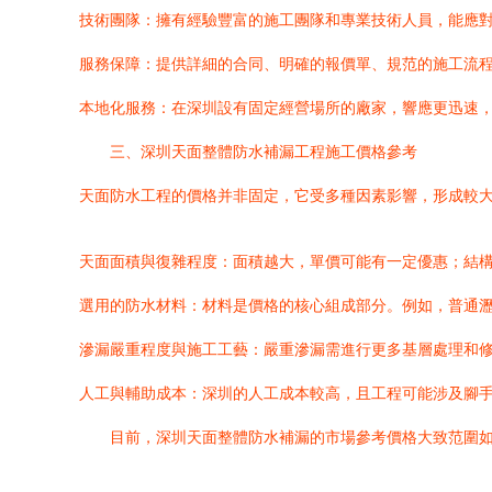
技術團隊：擁有經驗豐富的施工團隊和專業技術人員，能應
服務保障：提供詳細的合同、明確的報價單、規范的施工流程
本地化服務：在深圳設有固定經營場所的廠家，響應更迅速
三、深圳天面整體防水補漏工程施工價格參考
天面防水工程的價格并非固定，它受多種因素影響，形成較
天面面積與復雜程度：面積越大，單價可能有一定優惠；結
選用的防水材料：材料是價格的核心組成部分。例如，普通瀝
滲漏嚴重程度與施工工藝：嚴重滲漏需進行更多基層處理和
人工與輔助成本：深圳的人工成本較高，且工程可能涉及腳
目前，深圳天面整體防水補漏的市場參考價格大致范圍