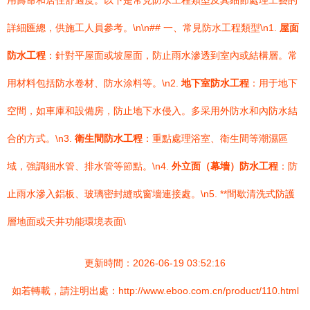
用壽命和居住舒適度。以下是常見防水工程類型及其細節處理工藝的
詳細匯總，供施工人員參考。\n\n## 一、常見防水工程類型\n1.
屋面
防水工程
：針對平屋面或坡屋面，防止雨水滲透到室內或結構層。常
用材料包括防水卷材、防水涂料等。\n2.
地下室防水工程
：用于地下
空間，如車庫和設備房，防止地下水侵入。多采用外防水和內防水結
合的方式。\n3.
衛生間防水工程
：重點處理浴室、衛生間等潮濕區
域，強調細水管、排水管等節點。\n4.
外立面（幕墻）防水工程
：防
止雨水滲入鋁板、玻璃密封縫或窗墻連接處。\n5. **間歇清洗式防護
層地面或天井功能環境表面\
更新時間：2026-06-19 03:52:16
如若轉載，請注明出處：http://www.eboo.com.cn/product/110.html