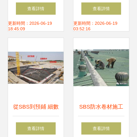
工維修服務站 專業
及細節處理工藝匯
查看詳情
查看詳情
保障您的居家安全
總
更新時間：2026-06-19
更新時間：2026-06-19
18:45:09
03:52:16
與便利
從SBS到預鋪 細數
SBS防水卷材施工
我國現代主要防水
方法詳解及防水工
查看詳情
查看詳情