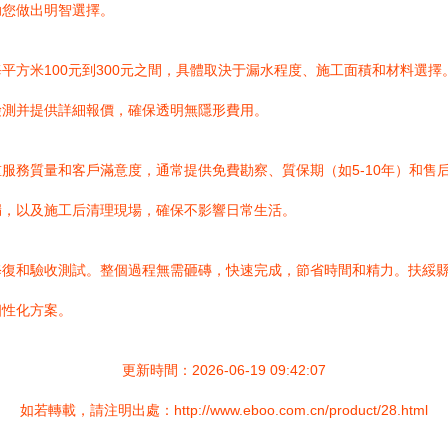
助您做出明智選擇。
平方米100元到300元之間，具體取決于漏水程度、施工面積和材料選
檢測并提供詳細報價，確保透明無隱形費用。
服務質量和客戶滿意度，通常提供免費勘察、質保期（如5-10年）和售
漏，以及施工后清理現場，確保不影響日常生活。
修復和驗收測試。整個過程無需砸磚，快速完成，節省時間和精力。扶綏
個性化方案。
更新時間：2026-06-19 09:42:07
如若轉載，請注明出處：http://www.eboo.com.cn/product/28.html