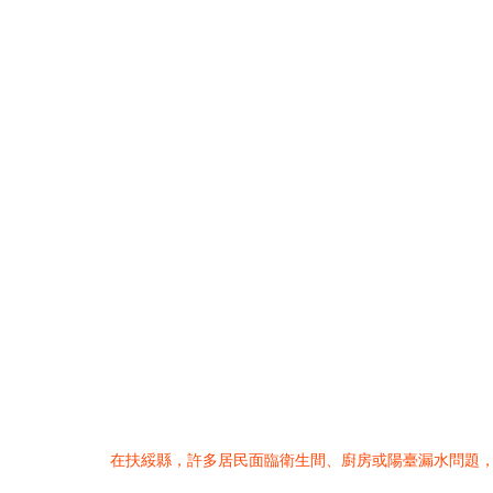
在扶綏縣，許多居民面臨衛生間、廚房或陽臺漏水問題