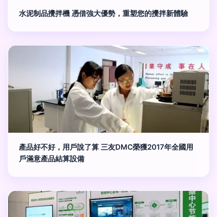
水泥制品攪拌機 憑借強大優勢，重塑您的攪拌新體驗
產品好不好，用戶說了算 三友DMC榮獲2017年全國用
戶滿意產品結算設備