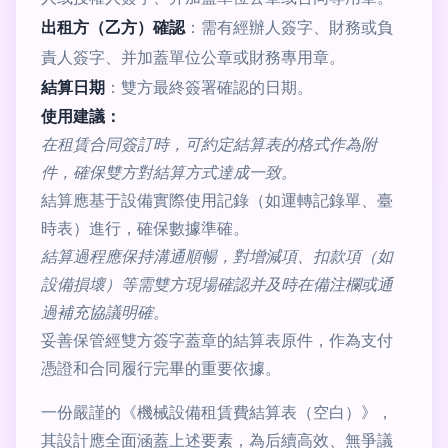
出租方（乙方）確認
：需有經辦人簽字、財務或負
責人簽字、并加蓋單位公章或財務專用章。
結算日期
：雙方最終簽署確認的日期。
使用建議：
在租賃合同簽訂時，可約定結算表的格式作為附
件，確保雙方對結算方式達成一致。
結算應基于設備實際使用記錄（如運轉記錄單、臺
時表）進行，確保數據準確。
結算過程應保持溝通順暢，對增減項、扣款項（如
設備損壞）等需雙方現場確認并及時在備注欄或通
過補充協議明確。
妥善保管經雙方簽字蓋章的結算表原件，作為支付
憑證和合同履行完畢的重要依據。
一份嚴謹的《機械設備租賃費結算表（空白）》，
其設計應全面涵蓋上述要素，為后續高效、無爭議