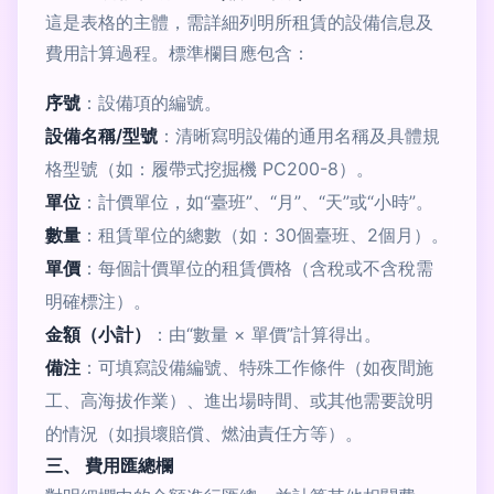
這是表格的主體，需詳細列明所租賃的設備信息及
費用計算過程。標準欄目應包含：
序號
：設備項的編號。
設備名稱/型號
：清晰寫明設備的通用名稱及具體規
格型號（如：履帶式挖掘機 PC200-8）。
單位
：計價單位，如“臺班”、“月”、“天”或“小時”。
數量
：租賃單位的總數（如：30個臺班、2個月）。
單價
：每個計價單位的租賃價格（含稅或不含稅需
明確標注）。
金額（小計）
：由“數量 × 單價”計算得出。
備注
：可填寫設備編號、特殊工作條件（如夜間施
工、高海拔作業）、進出場時間、或其他需要說明
的情況（如損壞賠償、燃油責任方等）。
三、 費用匯總欄