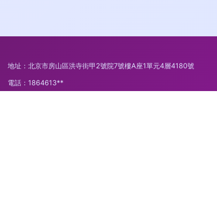
地址：北京市房山區洪寺街甲2號院7號樓A座1單元4層4180號
電話：1864613**
Copyright © 2026
www.eboo.com.cn
結算設備
北京卵勻科技
有限公司
結算設備
版權所有
Sitemap
感谢您访问我们的网站，您可能还对以下资源感兴趣：文昌士亮
信息科技有限公司
欧美性交69|欧美性交VA|欧美性交成人网|欧美性交成人网站|欧
美性交精品|欧美性交久久|欧美性交另类|欧美性交六区|欧美性