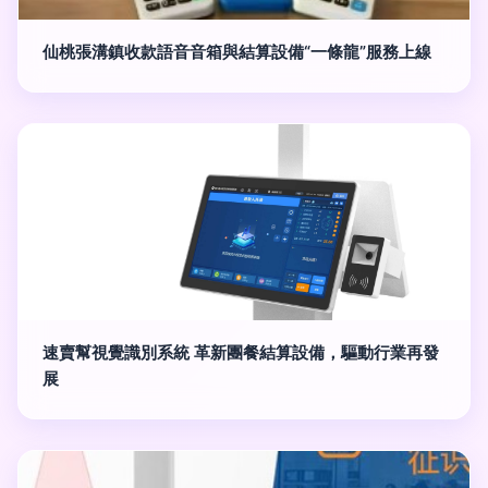
仙桃張溝鎮收款語音音箱與結算設備“一條龍”服務上線
速賣幫視覺識別系統 革新團餐結算設備，驅動行業再發
展