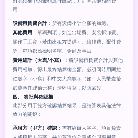
對明細欄中的金額進行匯總，并計算其他相關費
用：
設備租賃費合計
：所有設備小計金額的加總。
其他費用
：單獨列項，如進出場費、安裝拆卸費、
操作手工資（若由出租方提供）、維修費、配件費
等。每項都應標明名稱、金額及事由。
費用總計（大寫/小寫）
：將設備租賃費合計與其他
費用相加，得出最終結算總金額。必須同時用阿拉
伯數字（小寫）和中文大寫數字（如：人民幣壹拾
貳萬叁仟肆佰元整）清晰填寫，以防篡改。
四、 簽批與確認欄
此部分用于雙方確認結算結果，是結算表具備法律
效力的關鍵：
承租方（甲方）確認
：需有經辦人簽字、項目負責
人或授權人簽字、并加蓋單位公章或合同專用章。