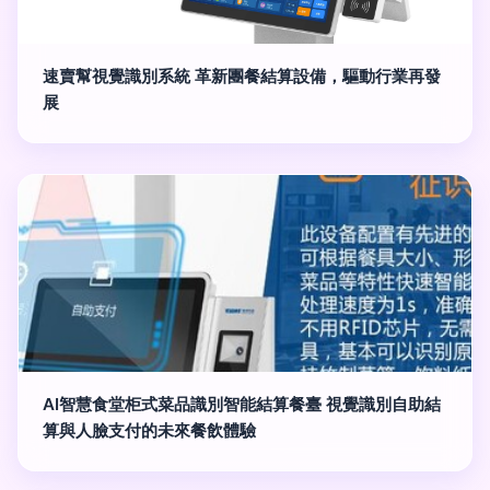
速賣幫視覺識別系統 革新團餐結算設備，驅動行業再發
展
AI智慧食堂柜式菜品識別智能結算餐臺 視覺識別自助結
算與人臉支付的未來餐飲體驗