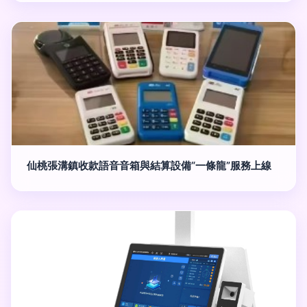
仙桃張溝鎮收款語音音箱與結算設備“一條龍”服務上線