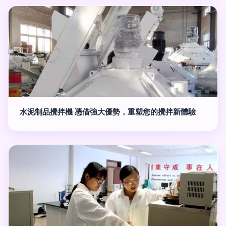
水泥制品攪拌機 憑借強大優勢，重塑您的攪拌新體驗