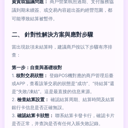
資質或協議問題：
商戶營業執照過期、支付服務協
議到期未續簽、或交易內容超出簽約經營范圍，都
可能導致結算被暫停。
二、 針對性解決方案與應對步驟
當出現款項未結算時，建議商戶按以下步驟有序排
查：
第一步：自查與基礎核對
1.
核對交易狀態：
登錄POS機對應的商戶管理后臺
或APP，查看該筆交易的狀態是“成功”、“待結算”還
是“失敗/凍結”。這是最直接的信息來源。
2.
檢查結算設置：
確認結算周期、結算時間及結算
銀行卡信息是否正確無誤。
3.
確認結算卡狀態：
聯系結算卡發卡行，確認卡片
是否正常，并查詢是否有任何入賬失敗記錄。