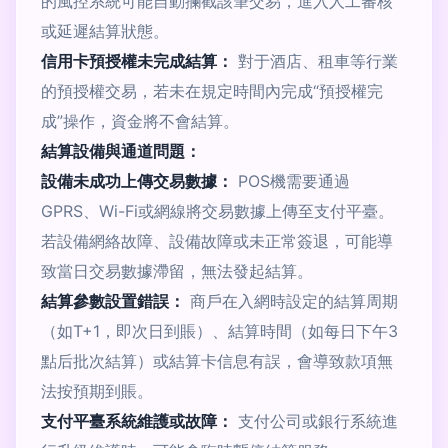
的風控系統可能自動攔截該筆交易，進入人工審核
或延遲結算狀態。
信用卡預授權未完成結算：
對于酒店、租車等行業
的預授權交易，若未在規定時間內完成“預授權完
成”操作，資金將不會結算。
結算設備與通道問題：
設備未成功上傳交易數據：
POS機需要通過
GPRS、Wi-Fi或網線將交易數據上傳至支付平臺。
若設備網絡故障、設備故障或未正常簽退，可能導
致當日交易數據滯留，無法發起結算。
結算參數設置錯誤：
商戶在入網時設定的結算周期
（如T+1，即次日到賬）、結算時間（如每日下午3
點后批次結算）或結算卡信息有誤，會導致款項無
法按預期到賬。
支付平臺系統維護或故障：
支付公司或銀行系統進