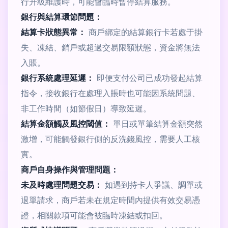
行升級維護時，可能會臨時暫停結算服務。
銀行與結算環節問題：
結算卡狀態異常：
商戶綁定的結算銀行卡若處于掛
失、凍結、銷戶或超過交易限額狀態，資金將無法
入賬。
銀行系統處理延遲：
即便支付公司已成功發起結算
指令，接收銀行在處理入賬時也可能因系統問題、
非工作時間（如節假日）導致延遲。
結算金額觸及風控閾值：
單日或單筆結算金額突然
激增，可能觸發銀行側的反洗錢風控，需要人工核
實。
商戶自身操作與管理問題：
未及時處理問題交易：
如遇到持卡人爭議、調單或
退單請求，商戶若未在規定時間內提供有效交易憑
證，相關款項可能會被臨時凍結或扣回。