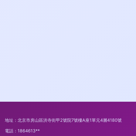
地址：北京市房山區洪寺街甲2號院7號樓A座1單元4層4180號
電話：1864613**