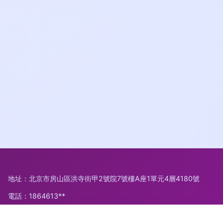
地址：北京市房山區洪寺街甲2號院7號樓A座1單元4層4180號
電話：1864613**