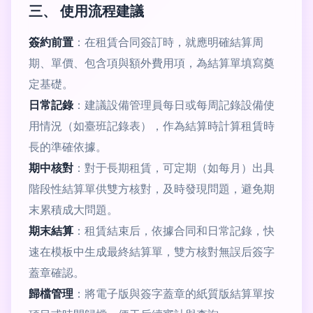
三、 使用流程建議
簽約前置
：在租賃合同簽訂時，就應明確結算周
期、單價、包含項與額外費用項，為結算單填寫奠
定基礎。
日常記錄
：建議設備管理員每日或每周記錄設備使
用情況（如臺班記錄表），作為結算時計算租賃時
長的準確依據。
期中核對
：對于長期租賃，可定期（如每月）出具
階段性結算單供雙方核對，及時發現問題，避免期
末累積成大問題。
期末結算
：租賃結束后，依據合同和日常記錄，快
速在模板中生成最終結算單，雙方核對無誤后簽字
蓋章確認。
歸檔管理
：將電子版與簽字蓋章的紙質版結算單按