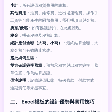
小計
：所有設備租賃費用的總和。
其他費用
：油費、維修費、進出場運輸費、操作手
工資等可能產生的附加費用，需列明項目與金額。
折扣/優惠
：如有協議折扣，在此處體現。
稅金
：明確稅率及稅額計算。
總計應付金額（大寫、小寫）
：最終結算金額，大
寫金額可有效防止篡改。
簽批與備注區
：
雙方確認簽字蓋章
：預留承租方與出租方簽字、蓋
章位置，作為結算憑證。
備注說明
：記錄設備狀態、特殊條款、付款方式、
逾期責任等未盡事宜。
二、 Excel模板的設計優勢與實用技巧