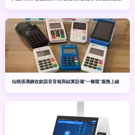
仙桃張溝鎮收款語音音箱與結算設備“一條龍”服務上線