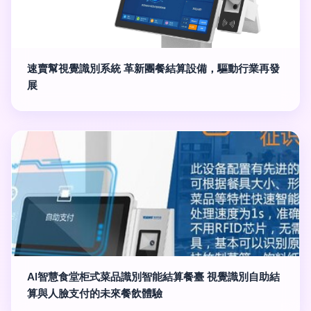
速賣幫視覺識別系統 革新團餐結算設備，驅動行業再發
展
AI智慧食堂柜式菜品識別智能結算餐臺 視覺識別自助結
算與人臉支付的未來餐飲體驗