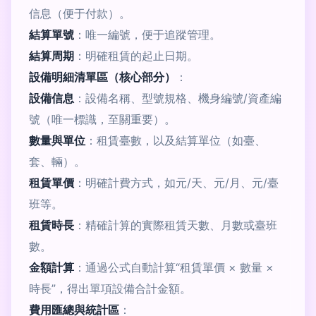
信息（便于付款）。
結算單號
：唯一編號，便于追蹤管理。
結算周期
：明確租賃的起止日期。
設備明細清單區（核心部分）
：
設備信息
：設備名稱、型號規格、機身編號/資產編
號（唯一標識，至關重要）。
數量與單位
：租賃臺數，以及結算單位（如臺、
套、輛）。
租賃單價
：明確計費方式，如元/天、元/月、元/臺
班等。
租賃時長
：精確計算的實際租賃天數、月數或臺班
數。
金額計算
：通過公式自動計算“租賃單價 × 數量 ×
時長”，得出單項設備合計金額。
費用匯總與統計區
：