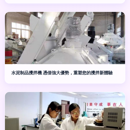
水泥制品攪拌機 憑借強大優勢，重塑您的攪拌新體驗