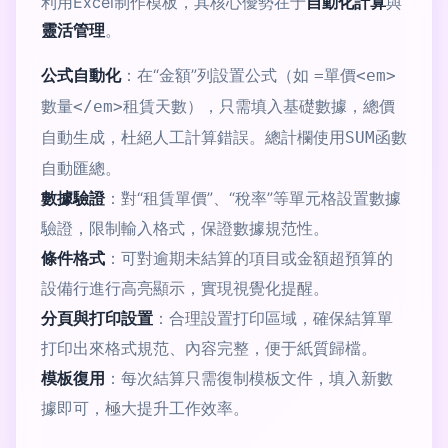
利用Excel制作模板，其核心優勢在于
自動化計算
與
靈活管理
。
公式自動化
：在“金額”列設置公式（如
=單價<em>
），只需填入基礎數據，總價
數量</em>租賃天數
自動生成，杜絕人工計算錯誤。總計欄使用
函數
SUM
自動匯總。
數據驗證
：對“租賃單價”、“稅率”等單元格設置數據
驗證，限制輸入格式，保證數據規范性。
條件格式
：可對逾期未結算的項目或金額超預算的
設備行進行高亮顯示，實現視覺化提醒。
分頁與打印設置
：合理設置打印區域，確保結算單
打印出來格式規范、內容完整，便于紙質歸檔。
模板復用
：每次結算只需復制模板文件，填入新數
據即可，極大提升工作效率。